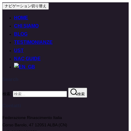
ナビゲーション切り替え
HOME
CHI SIAMO
BLOG
TESTIMONIANZE
UST
NAC GUIDE
Search
検索:
検索
Contatti
Federazione Rinascimento Italia
Corso Barolo, 47 12051 ALBA (CN)