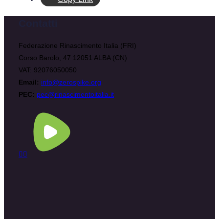
Contatti
Federazione Rinascimento Italia (FRI)
Corso Barolo, 47 12051 ALBA (CN)
VAT: 92076050050
Email:
info@zerospike.org
PEC:
pec@rinascimentoitalia.it