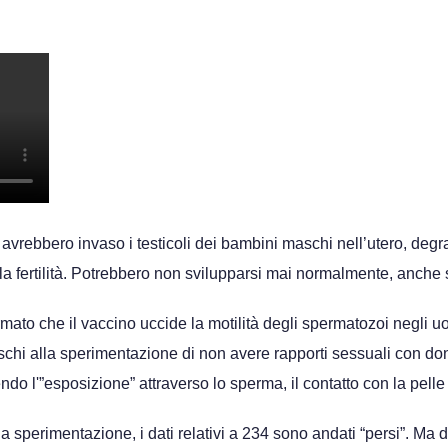
avrebbero invaso i testicoli dei bambini maschi nell’utero, degr
lla fertilità. Potrebbero non svilupparsi mai normalmente, anch
mato che il vaccino uccide la motilità degli spermatozoi negli u
aschi alla sperimentazione di non avere rapporti sessuali con do
o l'”esposizione” attraverso lo sperma, il contatto con la pelle e
 sperimentazione, i dati relativi a 234 sono andati “persi”. Ma de