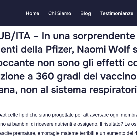
Home
Chi Siamo
Blog
Testimonianze
B/ITA – In una sorprendente 
enti della Pfizer, Naomi Wolf s
ccante non sono gli effetti col
nzione a 360 gradi del vaccino 
na, non al sistema respiratori
articelle lipidiche siano progettate per attraversare ogni memb
o ai bambini di ricevere nutrienti e ossigeno. Il risultato? Le os
scite premature, emorragie materne terribili e un aumento del 4