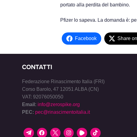
portato alla perdita del bambino.
Pfizer lo sapeva. La domanda è: perc
Facebook
Share on
CONTATTI
Federazione Rinascimento Italia (FRI)
Corso Barolo, 47 12051 ALBA (CN)
VAT: 92076050050
Email:
info@zerospike.org
PEC:
pec@rinascimentoitalia.it